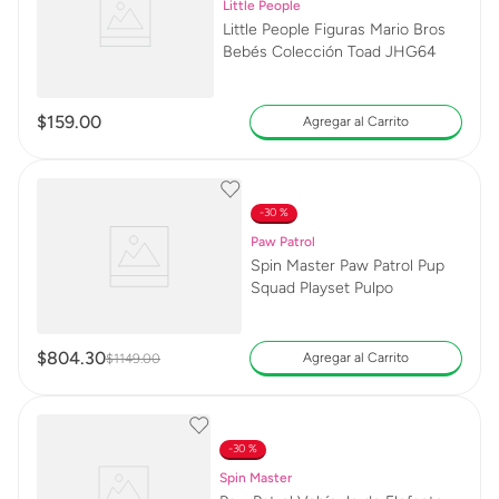
Little People
Little People Figuras Mario Bros
Bebés Colección Toad JHG64
$
159
.
00
Agregar al Carrito
30 %
Paw Patrol
Spin Master Paw Patrol Pup
Squad Playset Pulpo
$
804
.
30
Agregar al Carrito
$
1149
.
00
30 %
Spin Master