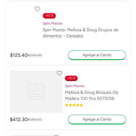
40 %
Spin Master
Spin Master Melissa & Doug Grupos de
Alimentos - Cereales
$
125
.
40
Agregar al Carrito
$
209
.
00
30 %
Spin Master
Melissa & Doug Bloques De
Madera 100 Pcs 6073056
$
412
.
30
Agregar al Carrito
$
589
.
00