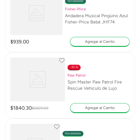
Novedades
Fisher-Price
Andadera Musical Pingüino Azul
Fisher-Price Bebé JHF74
$
939
.
00
Agregar al Carrito
30 %
Paw Patrol
Spin Master Paw Patrol Fire
Rescue Vehiculo de Lujo
$
1840
.
30
Agregar al Carrito
$
2629
.
00
Novedades