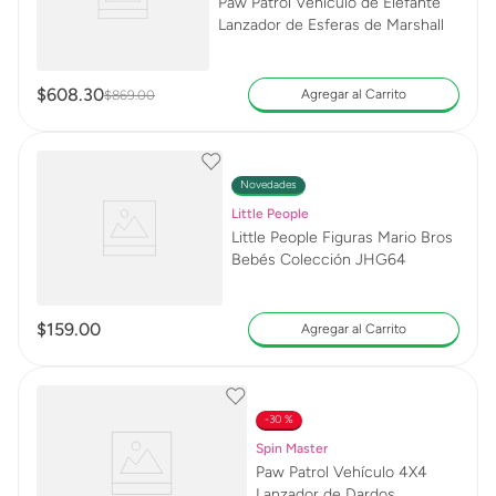
Paw Patrol Vehículo de Elefante
Lanzador de Esferas de Marshall
$
608
.
30
Agregar al Carrito
$
869
.
00
Novedades
Little People
Little People Figuras Mario Bros
Bebés Colección JHG64
$
159
.
00
Agregar al Carrito
30 %
Spin Master
Paw Patrol Vehículo 4X4
Lanzador de Dardos