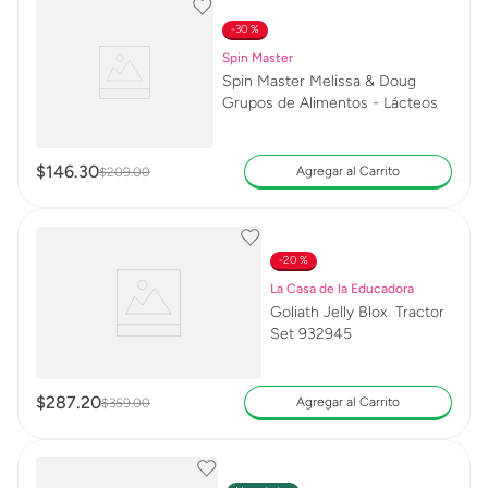
30 %
Spin Master
Spin Master Melissa & Doug
Grupos de Alimentos - Lácteos
$
146
.
30
Agregar al Carrito
$
209
.
00
20 %
La Casa de la Educadora
Goliath Jelly Blox Tractor
Set 932945
$
287
.
20
Agregar al Carrito
$
359
.
00