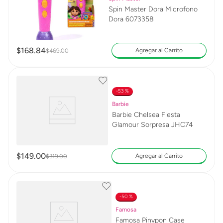
Spin Master Dora Microfono
Dora 6073358
$
168
.
84
Agregar al Carrito
$
469
.
00
53 %
Barbie
Barbie Chelsea Fiesta
Glamour Sorpresa JHC74
$
149
.
00
Agregar al Carrito
$
319
.
00
50 %
Famosa
Famosa Pinypon Case