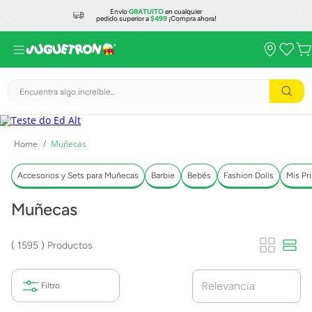
Envío
GRATUITO
en cualquier
pedido superior a
$499
¡Compra ahora!
Encuentra algo increíble...
Muñecas
Accesorios y Sets para Muñecas
Barbie
Bebés
Fashion Dolls
Mis Pr
Muñecas
1595
Productos
Relevancia