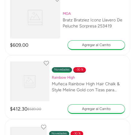
MGA
Bratz Bratziez Iconz Llavero De
Peluche Sorpresa 253419
$
609
.
00
Agregar al Carrito
Novedades
30 %
Rainbow High
Muñeca Rainbow High Hair Chalk &
Style Meline Gold con Tizas para
Cabello 526797
$
412
.
30
Agregar al Carrito
$
589
.
00
Novedades
30 %