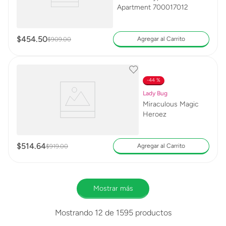
Apartment 700017012
$
454
.
50
Agregar al Carrito
$
909
.
00
44 %
Lady Bug
Miraculous Magic
Heroez
$
514
.
64
Agregar al Carrito
$
919
.
00
Mostrar más
Mostrando
12 de 1595
productos