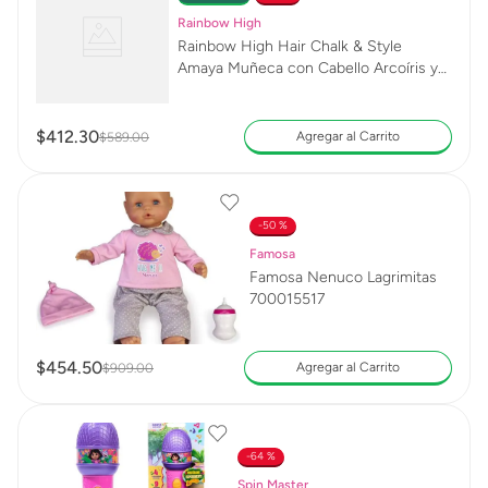
Rainbow High
Rainbow High Hair Chalk & Style
Amaya Muñeca con Cabello Arcoíris y
Tizas Lavables 526780
$
412
.
30
Agregar al Carrito
$
589
.
00
50 %
Famosa
Famosa Nenuco Lagrimitas
700015517
$
454
.
50
Agregar al Carrito
$
909
.
00
64 %
Spin Master