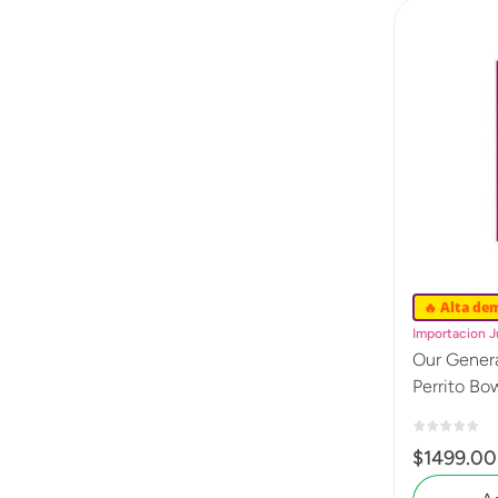
🔥 Alta de
Importacion 
Our Genera
Perrito Bo
$
1499
.
00