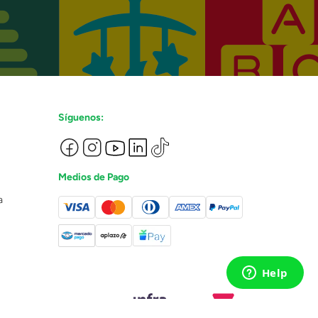
Síguenos:
Medios de Pago
a