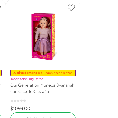
🔥 Alta demanda.
Quedan pocas piezas.
Importacion Juguetron
n
Our Generation Muñeca Svananah
con Cabello Castaño
$
1099
.
00