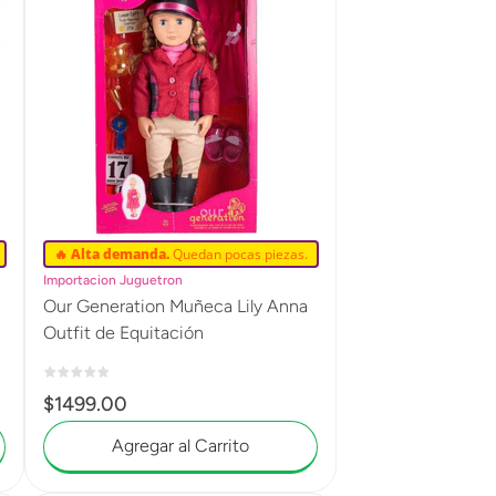
🔥 Alta demanda.
Quedan pocas piezas.
Importacion Juguetron
Our Generation Muñeca Lily Anna
Outfit de Equitación
$
1499
.
00
Agregar al Carrito