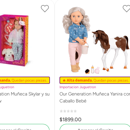
manda.
Quedan pocas piezas.
🔥 Alta demanda.
Quedan pocas piezas.
Juguetron
Importacion Juguetron
tion Muñeca Skylar y su
Our Generation Muñeca Yanira co
w
Caballo Bebé
$
1899
.
00