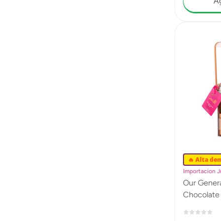
Ag
🔥 Alta de
Importacion 
Our Gener
Chocolate