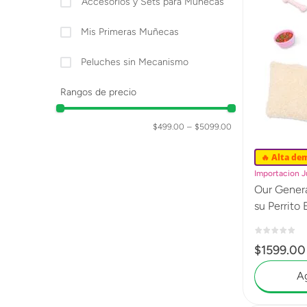
Accesorios y Sets para Muñecas
Mis Primeras Muñecas
Peluches sin Mecanismo
Rangos de precio
$499.00
–
$5099.00
🔥 Alta de
Importacion 
Our Gener
su Perrito 
$
1599
.
00
Ag