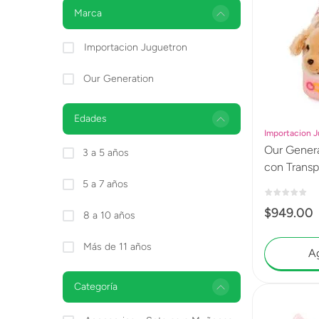
Lanzadores
Marca
Muñecas
Importacion Juguetron
Construcción
Our Generation
Peluches
Edades
Vehículos y Pistas
Importacion 
Our Generation Cock
3 a 5 años
con Transp
5 a 7 años
$
949
.
00
8 a 10 años
Más de 11 años
Ag
Categoría