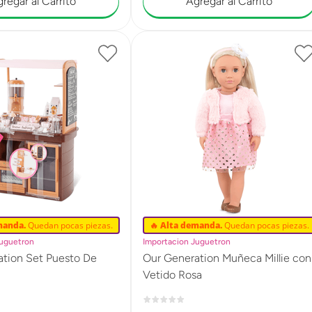
regar al Carrito
Agregar al Carrito
manda.
Quedan pocas piezas.
🔥 Alta demanda.
Quedan pocas piezas.
Juguetron
Importacion Juguetron
ation Set Puesto De
Our Generation Muñeca Millie con
Vetido Rosa