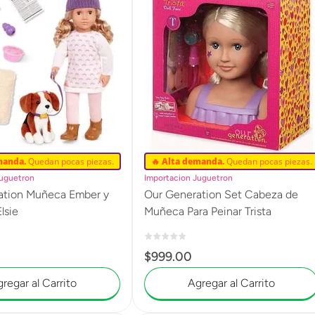
manda.
Quedan pocas piezas.
🔥 Alta demanda.
Quedan pocas piezas.
Juguetron
Importacion Juguetron
ation Muñeca Ember y
Our Generation Set Cabeza de
Elsie
Muñeca Para Peinar Trista
$
999
.
00
regar al Carrito
Agregar al Carrito