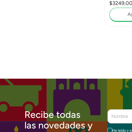
$
3249
.
0
Ag
Recibe todas
las novedades y
He leído y 