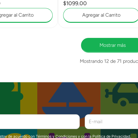
0
$
1099
.
00
regar al Carrito
Agregar al Carrito
Mostrar más
Mostrando
12 de 71
produc
estoy de acuerdo con
Términos y Condiciones
y con la
Política de Privacidad
.