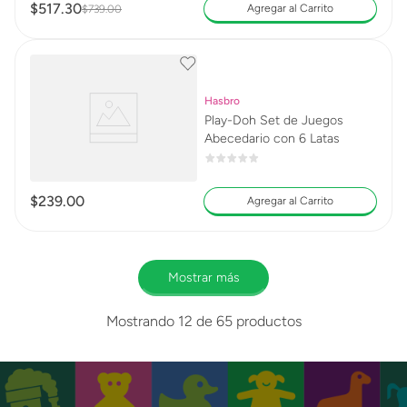
$
517
.
30
Agregar al Carrito
$
739
.
00
Hasbro
Play-Doh Set de Juegos
Abecedario con 6 Latas
$
239
.
00
Agregar al Carrito
Mostrar más
Mostrando
12 de 65
productos