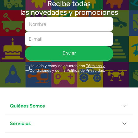
Recibe todas
las novedades y promociones
Enviar
He leído y estoy de acuerdo con
Términos y
Condiciones
y con la
Política de Privacidad
.
Quiénes Somos
Servicios
Grupo Juguetron
Localiza tu tienda