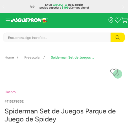
Envío
GRATUITO
en cualquier
pedido superior a
$499
¡Compra ahora!
Encuentra algo increíble...
Preescolar
Spiderman Set de Juegos Parque de Juego de Spidey
Hasbro
1152F9352
Spiderman Set de Juegos Parque de
Juego de Spidey