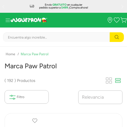
Envío
GRATUITO
en cualquier
pedido superior a
$499
¡Compra ahora!
Encuentra algo increíble...
Marca Paw Patrol
Marca Paw Patrol
192
Productos
Relevancia