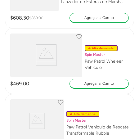
Lanzador de Esferas de Marshall
$
608
.
30
Agregar al Carrito
$
869
.
00
🔥 Alta demanda.
Spin Master
Paw Patrol Wheleer
Vehículo
$
469
.
00
Agregar al Carrito
🔥 Alta demanda.
Spin Master
Paw Patrol Vehículo de Rescate
Transformable Rubble