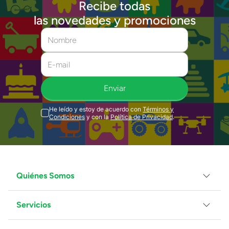
Recibe todas
las novedades y promociones
Enviar
He leído y estoy de acuerdo con
Términos y
Condiciones
y con la
Política de Privacidad
.
Quiénes Somos
Servicios
Grupo Juguetron
Localiza tu tienda