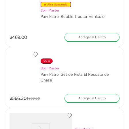
🔥 Alta demanda.
Spin Master
Paw Patrol Rubble Tractor Vehículo
$
469
.
00
Agregar al Carrito
30 %
Spin Master
Paw Patrol Set de Pista El Rescate de
Chase
$
566
.
30
Agregar al Carrito
$
809
.
00