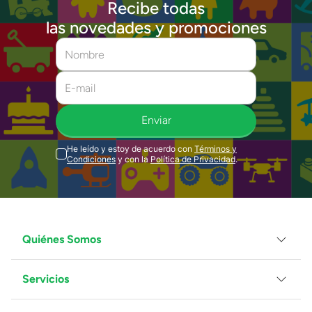
Recibe todas
las novedades y promociones
Enviar
He leído y estoy de acuerdo con
Términos y
Condiciones
y con la
Política de Privacidad
.
Quiénes Somos
Servicios
Grupo Juguetron
Localiza tu tienda