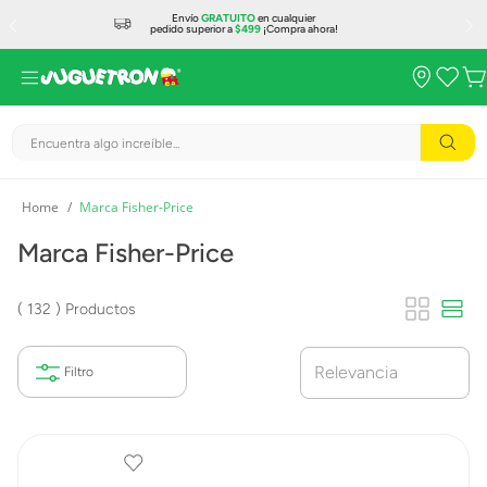
Envío
GRATUITO
en cualquier
pedido superior a
$499
¡Compra ahora!
Encuentra algo increíble...
Marca Fisher-Price
Marca Fisher-Price
132
Productos
Relevancia