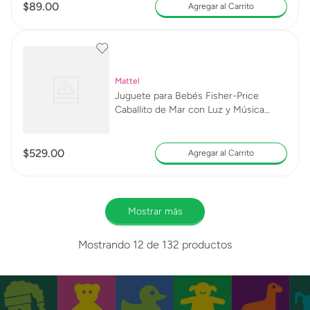
$
89
.
00
Agregar al Carrito
Mattel
Juguete para Bebés Fisher-Price
Caballito de Mar con Luz y Música
Relajante para el Bebé
$
529
.
00
Agregar al Carrito
Mostrar más
Mostrando
12 de 132
productos