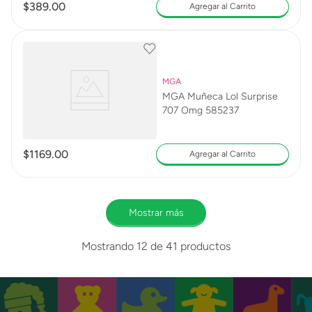
$
389
.
00
Agregar al Carrito
MGA
MGA Muñeca Lol Surprise
707 Omg 585237
$
1169
.
00
Agregar al Carrito
Mostrar más
Mostrando
12 de 41
productos