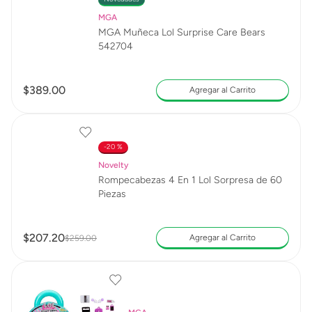
MGA
MGA Muñeca Lol Surprise Care Bears
542704
$
389
.
00
Agregar al Carrito
20 %
Novelty
Rompecabezas 4 En 1 Lol Sorpresa de 60
Piezas
$
207
.
20
Agregar al Carrito
$
259
.
00