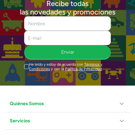
Recibe todas
las novedades y promociones
Enviar
He leído y estoy de acuerdo con
Términos y
Condiciones
y con la
Política de Privacidad
.
Quiénes Somos
Servicios
Grupo Juguetron
Localiza tu tienda