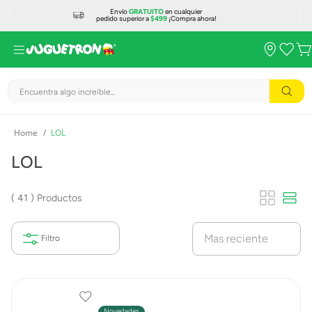
Envío
GRATUITO
en cualquier
pedido superior a
$499
¡Compra ahora!
Encuentra algo increíble...
LOL
LOL
41
Productos
Mas reciente
Novedades