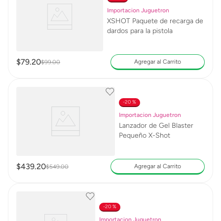
Importacion Juguetron
XSHOT Paquete de recarga de
dardos para la pistola
$
79
.
20
Agregar al Carrito
$
99
.
00
20 %
Importacion Juguetron
Lanzador de Gel Blaster
Pequeño X-Shot
$
439
.
20
Agregar al Carrito
$
549
.
00
20 %
Importacion Juguetron