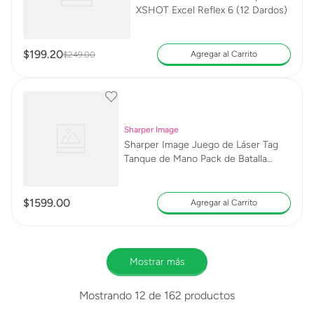
XSHOT Excel Reflex 6 (12 Dardos)
$
199
.
20
Agregar al Carrito
$
249
.
00
Sharper Image
Sharper Image Juego de Láser Tag
Tanque de Mano Pack de Batalla
1214006271
$
1599
.
00
Agregar al Carrito
Mostrar más
Mostrando
12 de 162
productos