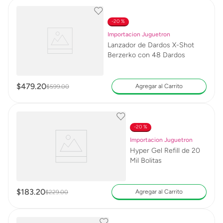
20 %
Importacion Juguetron
Lanzador de Dardos X-Shot
Berzerko con 48 Dardos
$
479
.
20
Agregar al Carrito
$
599
.
00
20 %
Importacion Juguetron
Hyper Gel Refill de 20
Mil Bolitas
$
183
.
20
Agregar al Carrito
$
229
.
00