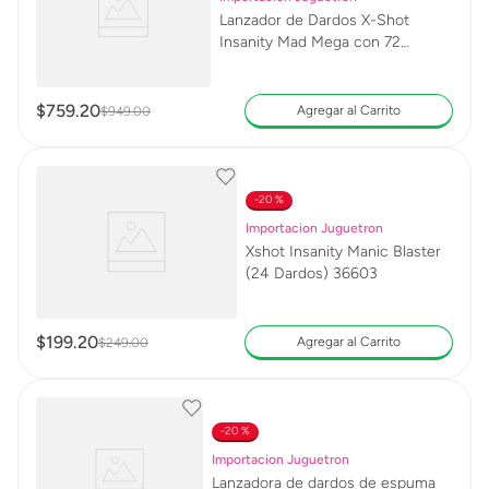
Lanzador de Dardos X-Shot
Insanity Mad Mega con 72
Dardos
$
759
.
20
Agregar al Carrito
$
949
.
00
20 %
Importacion Juguetron
Xshot Insanity Manic Blaster
(24 Dardos) 36603
$
199
.
20
Agregar al Carrito
$
249
.
00
20 %
Importacion Juguetron
Lanzadora de dardos de espuma