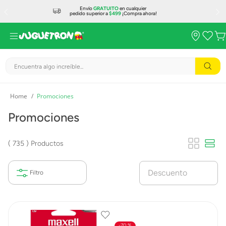
Envío
GRATUITO
en cualquier
pedido superior a
$499
¡Compra ahora!
Encuentra algo increíble...
Promociones
Promociones
735
Productos
Descuento
70 %