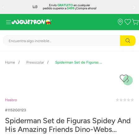
Envío
GRATUITO
en cualquier
pedido superior a
$499
¡Compra ahora!
Encuentra algo increíble...
Preescolar
Spiderman Set de Figuras Spidey And His Amazing Friends Dino-Webs Ghostasaurus & Spidey
Hasbro
1152G0123
Spiderman Set de Figuras Spidey And
His Amazing Friends Dino-Webs
Ghostasaurus & Spidey