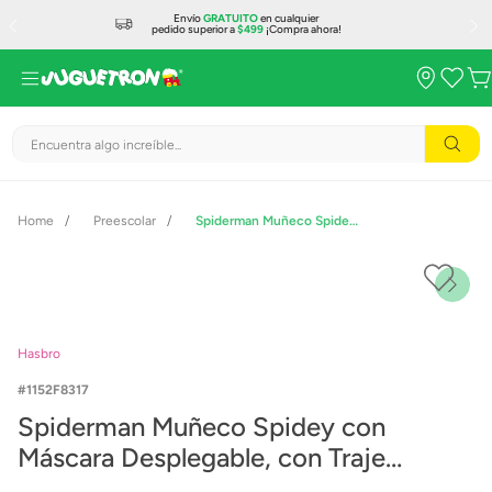
Envío
GRATUITO
en cualquier
pedido superior a
$499
¡Compra ahora!
Encuentra algo increíble...
Preescolar
Spiderman Muñeco Spidey con Máscara Desplegable, con Traje Electrónico y Lanza Telarañas
Hasbro
1152F8317
Spiderman Muñeco Spidey con
Máscara Desplegable, con Traje
Electrónico y Lanza Telarañas