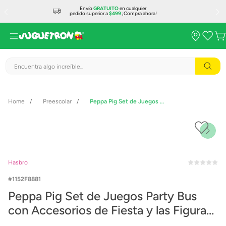
Envío
GRATUITO
en cualquier
pedido superior a
$499
¡Compra ahora!
Encuentra algo increíble...
Preescolar
Peppa Pig Set de Juegos Party Bus con Accesorios de Fiesta y las Figuras de Peppa, Pedro y Candy
Hasbro
1152F8881
Peppa Pig Set de Juegos Party Bus
con Accesorios de Fiesta y las Figuras
de Peppa, Pedro y Candy