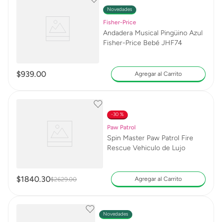
Novedades
Fisher-Price
Andadera Musical Pingüino Azul
Fisher-Price Bebé JHF74
$
939
.
00
Agregar al Carrito
30 %
Paw Patrol
Spin Master Paw Patrol Fire
Rescue Vehiculo de Lujo
$
1840
.
30
Agregar al Carrito
$
2629
.
00
Novedades