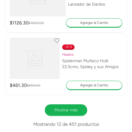
Lanzador de Dardos
$
1126
.
30
Agregar al Carrito
$
1609
.
00
30 %
Hasbro
Spiderman Muñeco Hulk
22.5cms, Spidey y sus Amigos
$
461
.
30
Agregar al Carrito
$
659
.
00
Mostrar más
Mostrando
12 de 451
productos