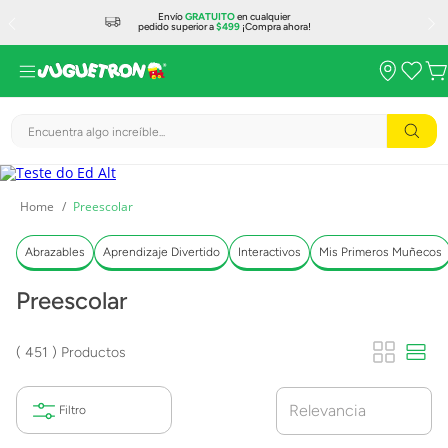
Envío
GRATUITO
en cualquier
pedido superior a
$499
¡Compra ahora!
Encuentra algo increíble...
Preescolar
Abrazables
Aprendizaje Divertido
Interactivos
Mis Primeros Muñecos
Preescolar
451
Productos
Relevancia