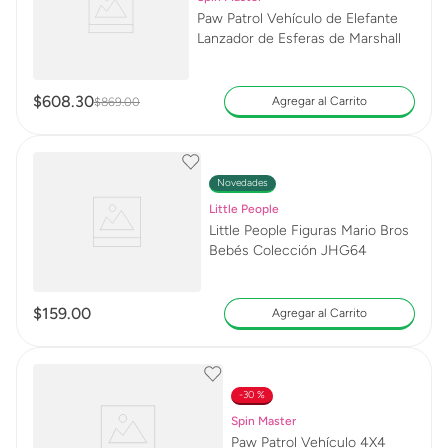
Paw Patrol Vehículo de Elefante
Lanzador de Esferas de Marshall
$
608
.
30
Agregar al Carrito
$
869
.
00
Novedades
Little People
Little People Figuras Mario Bros
Bebés Colección JHG64
$
159
.
00
Agregar al Carrito
30 %
Spin Master
Paw Patrol Vehículo 4X4