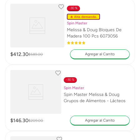
30 %
🔥 Alta demanda.
Spin Master
Melissa & Doug Bloques De
Madera 100 Pcs 6073056
$
412
.
30
Agregar al Carrito
$
589
.
00
30 %
Spin Master
Spin Master Melissa & Doug
Grupos de Alimentos - Lácteos
$
146
.
30
Agregar al Carrito
$
209
.
00