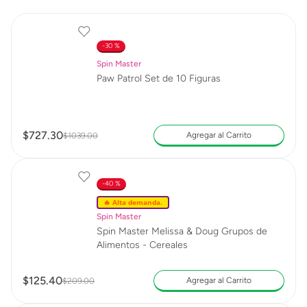
30 %
Spin Master
Paw Patrol Set de 10 Figuras
$
727
.
30
Agregar al Carrito
$
1039
.
00
40 %
🔥 Alta demanda.
Spin Master
Spin Master Melissa & Doug Grupos de
Alimentos - Cereales
$
125
.
40
Agregar al Carrito
$
209
.
00