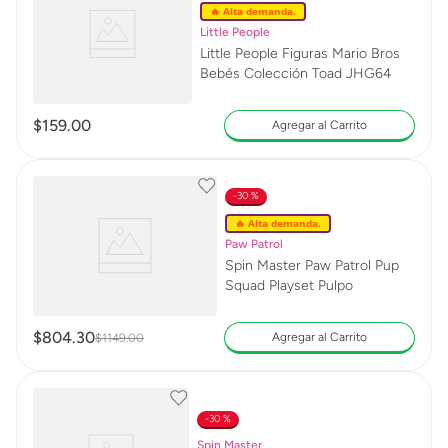
🔥 Alta demanda.
Little People
Little People Figuras Mario Bros
Bebés Colección Toad JHG64
$
159
.
00
Agregar al Carrito
30 %
🔥 Alta demanda.
Paw Patrol
Spin Master Paw Patrol Pup
Squad Playset Pulpo
$
804
.
30
Agregar al Carrito
$
1149
.
00
30 %
Spin Master