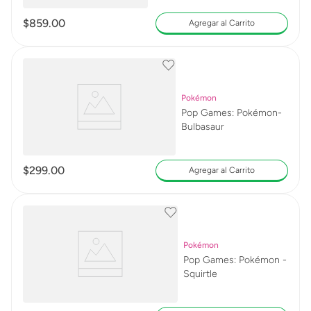
$
859
.
00
Agregar al Carrito
Pokémon
Pop Games: Pokémon-
Bulbasaur
$
299
.
00
Agregar al Carrito
Pokémon
Pop Games: Pokémon -
Squirtle