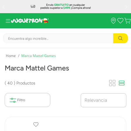
Envío
GRATUITO
en cualquier
pedido superior a
$499
¡Compra ahora!
Encuentra algo increíble...
Marca Mattel Games
Marca Mattel Games
40
Productos
Relevancia