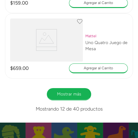
$
159
.
00
Agregar al Carrito
Mattel
Uno Quatro Juego de
Mesa
$
659
.
00
Agregar al Carrito
Mostrar más
Mostrando
12 de 40
productos