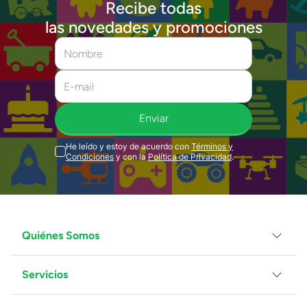
Recibe todas
las novedades y promociones
Enviar
He leído y estoy de acuerdo con
Términos y
Condiciones
y con la
Política de Privacidad
.
Quiénes Somos
Servicios
Grupo Juguetron
Localiza tu tienda