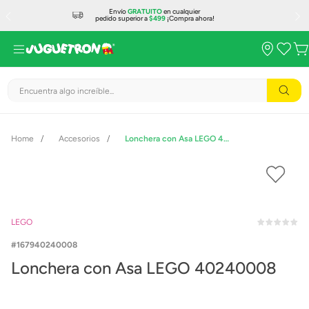
Envío
GRATUITO
en cualquier
pedido superior a
$499
¡Compra ahora!
Encuentra algo increíble...
Accesorios
Lonchera con Asa LEGO 40240008
LEGO
167940240008
Lonchera con Asa LEGO 40240008