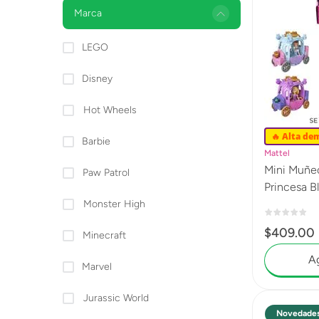
Lanzadores
Marca
Muñecas
LEGO
Construcción
Disney
Peluches
Hot Wheels
Vehículos y Pistas
🔥 Alta de
Barbie
Mattel
Mini Muñec
Paw Patrol
Pr
Monster High
$
409
.
00
Minecraft
Ag
Marvel
Jurassic World
Novedade