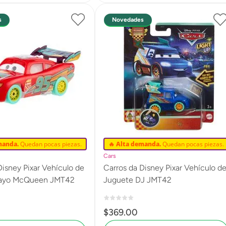
s
Novedades
manda.
Quedan pocas piezas.
🔥 Alta demanda.
Quedan pocas piezas.
Cars
r Vehículo de
Carros da Disney Pixar Vehículo de
Juguete Rayo McQueen JMT42
Juguete DJ JMT42
$
369
.
00