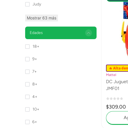
Judy
Mostrar 63 más
Edades
18+
9+
🔥 Alta de
7+
Mattel
DC Juguet
8+
JMF01
4+
$
309
.
00
10+
Ag
6+