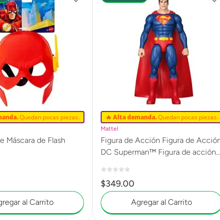
manda.
Quedan pocas piezas.
🔥 Alta demanda.
Quedan pocas piezas.
Mattel
e Máscara de Flash
Figura de Acción Figura de Acció
DC Superman™ Figura de acción
de 12 pulgadas JMD69
$
349
.
00
regar al Carrito
Agregar al Carrito