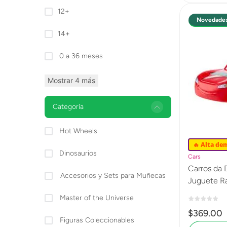
12+
Novedade
14+
0 a 36 meses
Mostrar 4 más
Categoría
Hot Wheels
🔥 Alta de
Dinosaurios
Cars
Carros da Disney Pixa
Accesorios y Sets para Muñecas
Master of the Universe
$
369
.
00
Figuras Coleccionables