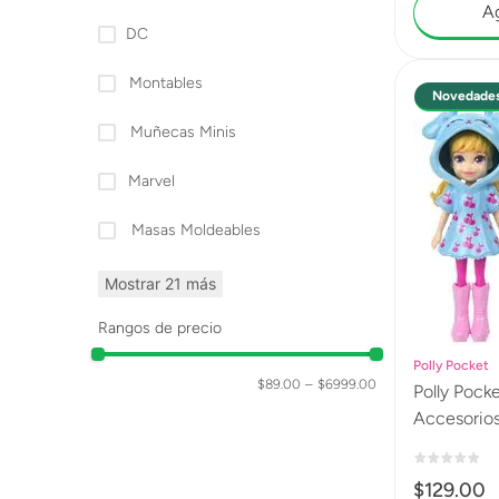
Ag
DC
Montables
Novedade
Muñecas Minis
Marvel
Masas Moldeables
Mostrar 21 más
Rangos de precio
Polly Pocket
$89.00
–
$6999.00
Polly Pocke
Accesorio
$
129
.
00