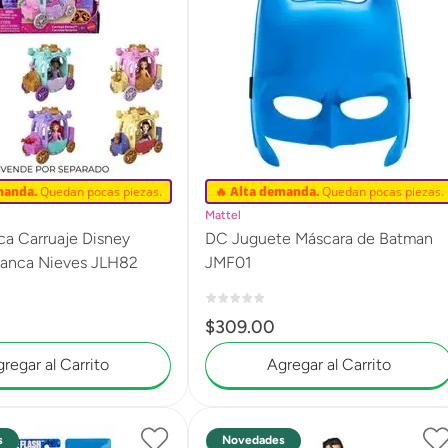
manda.
Quedan pocas piezas.
🔥 Alta demanda.
Quedan pocas piezas.
Mattel
a Carruaje Disney
DC Juguete Máscara de Batman
incesa Blanca Nieves JLH82
JMF01
$
309
.
00
regar al Carrito
Agregar al Carrito
s
Novedades