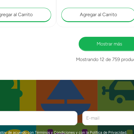
regar al Carrito
Agregar al Carrito
Mostrar más
Mostrando
12 de 759
produ
estoy de acuerdo con
Términos y Condiciones
y con la
Política de Privacidad
.