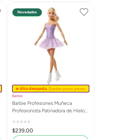
Novedades
🔥 Alta demanda.
Quedan pocas piezas.
Barbie
Barbie Profesiones Muñeca
Profesionista Patinadora de Hielo
FWK89
$
239
.
00