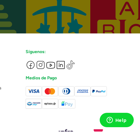
Síguenos:
Medios de Pago
a