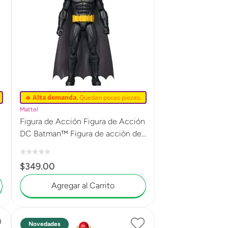
🔥 Alta demanda.
Quedan pocas piezas.
Mattel
Figura de Acción Figura de Acción
DC Batman™ Figura de acción de
12 pulgadas JMD68
$
349
.
00
Agregar al Carrito
Novedades