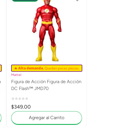
🔥 Alta demanda.
Quedan pocas piezas.
Mattel
n
Figura de Acción Figura de Acción
DC Flash™ JMD70
$
349
.
00
Agregar al Carrito