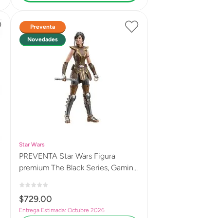
Preventa
Novedades
Star Wars
PREVENTA Star Wars Figura
premium The Black Series, Gaming
Greats, Satele Shan, Star Wars: The
Old Republic G2594
$
729
.
00
Entrega Estimada: Octubre 2026