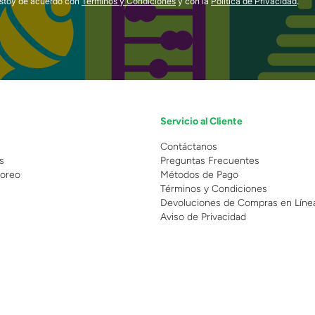
estoy de acuerdo con
Términos y Condiciones
y con la
Política de Privacidad
.
Servicio al Cliente
n
Contáctanos
s
Preguntas Frecuentes
oreo
Métodos de Pago
Términos y Condiciones
Devoluciones de Compras en Líne
Aviso de Privacidad
 Copyright 2025 - Grupo Juguetron . Todos los derechos reservados.