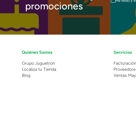
He leído y 
promociones
Quiénes Somos
Servicios
Grupo Juguetron
Facturació
Localiza tu Tienda
Proveedore
Blog
Ventas May
©