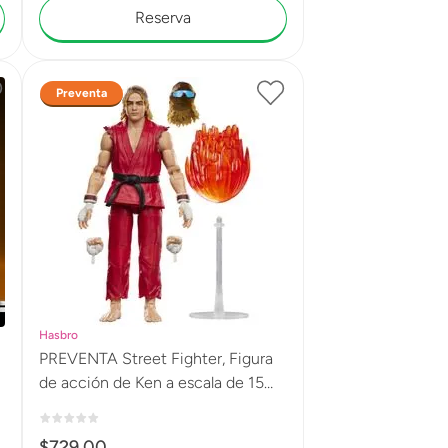
Reserva
Preventa
Hasbro
n
PREVENTA Street Fighter, Figura
de acción de Ken a escala de 15
cm G4435
$
729
.
00