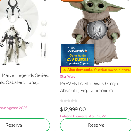
🔥 Alta demanda.
Quedan pocas piezas.
Marvel Legends Series,
Star Wars
ls, Caballero Luna,
PREVENTA Star Wars Grogu
leccionable de 15 cm
Absoluto, Figura premium
en el videojuego G2073
animatrónica a escala 1:1 G4483
ada: Agosto 2026
$
12
,
999
.
00
Entrega Estimada: Abril 2027
Reserva
Reserva