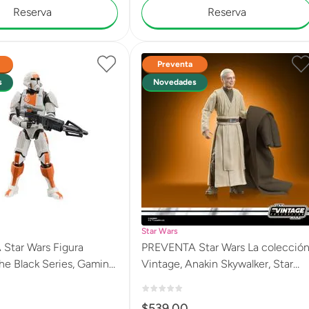
Reserva
Reserva
Preventa
s
Novedades
Star Wars
r Wars Figura
PREVENTA Star Wars La colecció
e Black Series, Gaming
Vintage, Anakin Skywalker, Star
ldado de la República,
Wars: El regreso del Jedi, Figura
 The Old Republic G2595
premium de 9,5 cm G2610
$
539
.
00