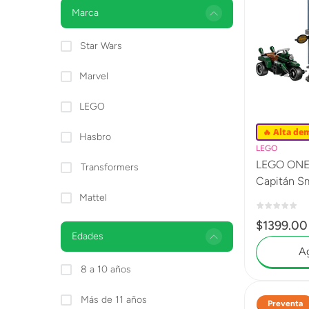
Lanzadores
Marca
Muñecas
Star Wars
Construcción
Marvel
Peluches
LEGO
Vehículos y Pistas
🔥 Alta de
Hasbro
LEGO
LEGO ONE 
Transformers
Capitán S
Mattel
$
1399
.
00
Edades
Ag
8 a 10 años
Más de 11 años
Preventa