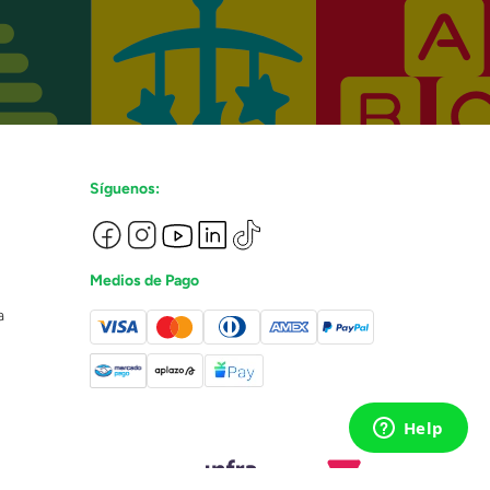
Síguenos:
Medios de Pago
a