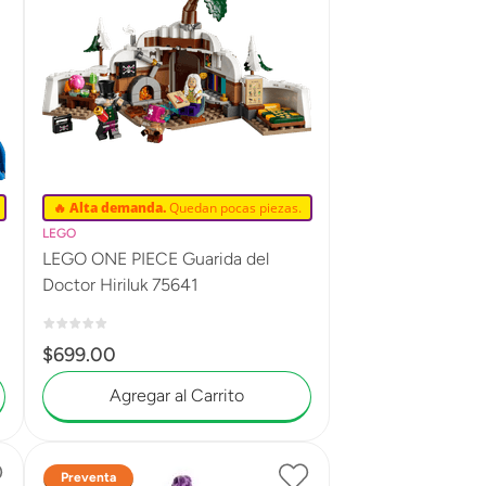
🔥 Alta demanda.
Quedan pocas piezas.
LEGO
LEGO ONE PIECE Guarida del
Doctor Hiriluk 75641
$
699
.
00
Agregar al Carrito
Preventa