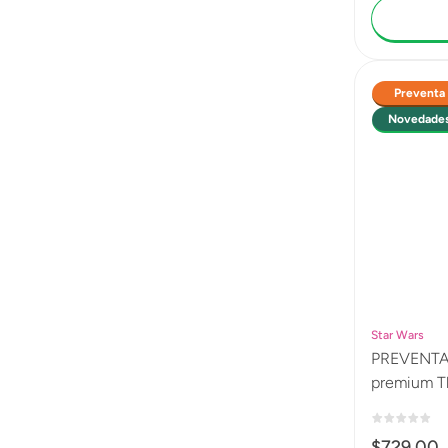
Preventa
Novedade
Star Wars
PREVENTA Sta
premium Th
Greats, So
Star Wars:
$
729
.
00