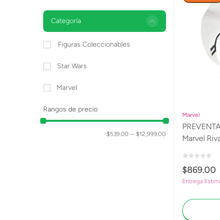
Categoría
Figuras Coleccionables
Star Wars
Marvel
Rangos de precio
Marvel
PREVENTA 
$539.00
–
$12,999.00
Marvel Riva
Figuras co
inspirada 
$
869
.
00
Entrega Estim