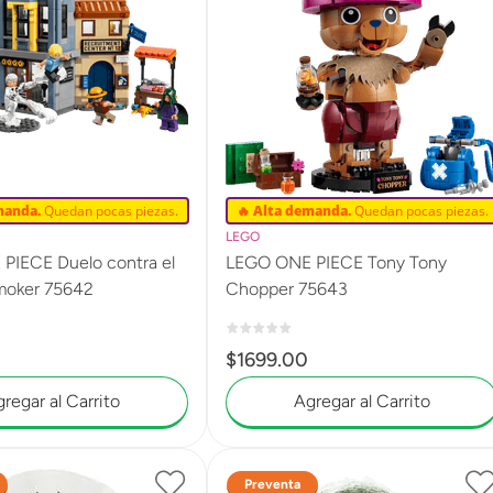
manda.
Quedan pocas piezas.
🔥 Alta demanda.
Quedan pocas piezas.
LEGO
PIECE Duelo contra el
LEGO ONE PIECE Tony Tony
moker 75642
Chopper 75643
$
1699
.
00
regar al Carrito
Agregar al Carrito
Preventa