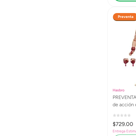
Preventa
Hasbro
PREVENTA S
de acción 
cm G4434
$
729
.
00
Entrega Estim