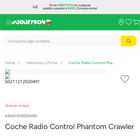
Envío
GRATUITO
en cualquier
pedido superior a
$499
¡Compra ahora!
Encuentra algo increíble...
Vehículos y Pistas
Coche Radio Control Phantom Crawler
Sharper Image
50211212020491
Coche Radio Control Phantom Crawler