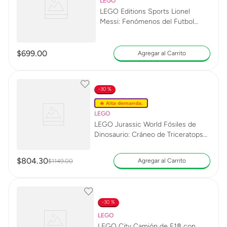
LEGO
LEGO Editions Sports Lionel
Messi: Fenómenos del Futbol
43011
$
699
.
00
Agregar al Carrito
30 %
🔥 Alta demanda.
LEGO
LEGO Jurassic World Fósiles de
Dinosaurio: Cráneo de Triceratops
76969
$
804
.
30
Agregar al Carrito
$
1149
.
00
30 %
LEGO
LEGO City Camión de F1® con