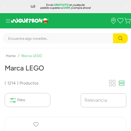
Envío
GRATUITO
en cualquier
pedido superior a
$499
¡Compra ahora!
Encuentra algo increíble...
Marca LEGO
Marca LEGO
1214
Productos
Relevancia