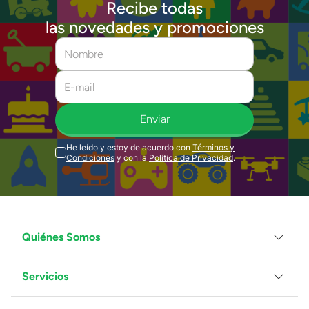
Recibe todas
las novedades y promociones
Enviar
He leído y estoy de acuerdo con
Términos y
Condiciones
y con la
Política de Privacidad
.
Quiénes Somos
Servicios
Grupo Juguetron
Localiza tu tienda