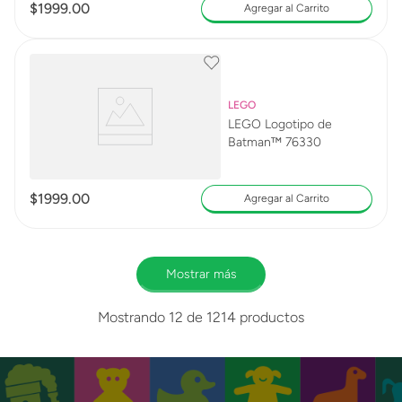
$
1999
.
00
Agregar al Carrito
LEGO
LEGO Logotipo de
Batman™ 76330
$
1999
.
00
Agregar al Carrito
Mostrar más
Mostrando
12 de 1214
productos