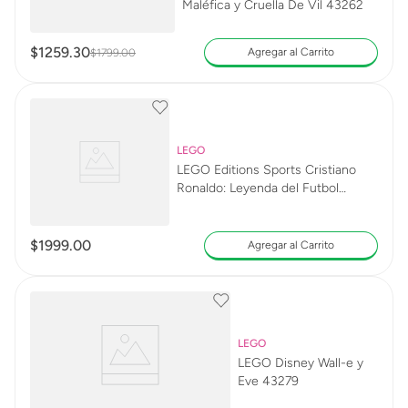
Maléfica y Cruella De Vil 43262
$
1259
.
30
Agregar al Carrito
$
1799
.
00
LEGO
LEGO Editions Sports Cristiano
Ronaldo: Leyenda del Futbol
43016
$
1999
.
00
Agregar al Carrito
LEGO
LEGO Disney Wall-e y
Eve 43279