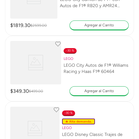
Autos de F1® RB20 y AMR24
60445
$
1819
.
30
Agregar al Carrito
$
2599
.
00
30 %
LEGO
LEGO City Autos de F1® Williams
Racing y Haas F1® 60464
$
349
.
30
Agregar al Carrito
$
499
.
00
30 %
🔥 Alta demanda.
LEGO
LEGO Disney Classic Trajes de