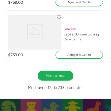
$
759
.
00
Agregar al Carrito
Fotorama
Bebés Llorones Loving
Care Jenna
$
759
.
00
Agregar al Carrito
Mostrar más
Mostrando
12 de 733
productos