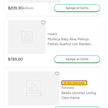
$
209
.
30
Agregar al Carrito
$
299
.
00
Hasbro
Muñeca Baby Alive Peliroja
Felices Sueños con Dientes
Limpios
$
789
.
00
Agregar al Carrito
🔥 Alta demanda.
Fotorama
Bebés Llorones Loving
Care Hanna