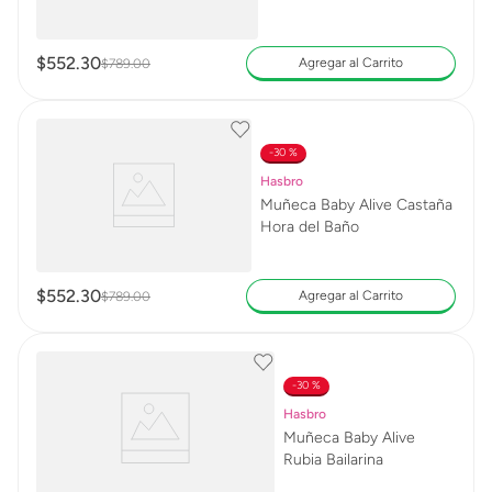
$
552
.
30
Agregar al Carrito
$
789
.
00
30 %
Hasbro
Muñeca Baby Alive Castaña
Hora del Baño
$
552
.
30
Agregar al Carrito
$
789
.
00
30 %
Hasbro
Muñeca Baby Alive
Rubia Bailarina