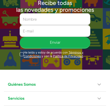
Recibe todas
las novedades y promociones
Enviar
He leído y estoy de acuerdo con
Términos y
Condiciones
y con la
Política de Privacidad
.
Quiénes Somos
Servicios
Grupo Juguetron
Localiza tu tienda