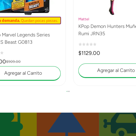
Mattel
ta demanda.
Quedan pocas piezas.
KPop Demon Hunters Muñeca
Rumi JRN35
 Marvel Legends Series
'S Beast G0813
$
1129
.
00
00
$
909
.
00
Agregar al Carrito
Agregar al Carrito