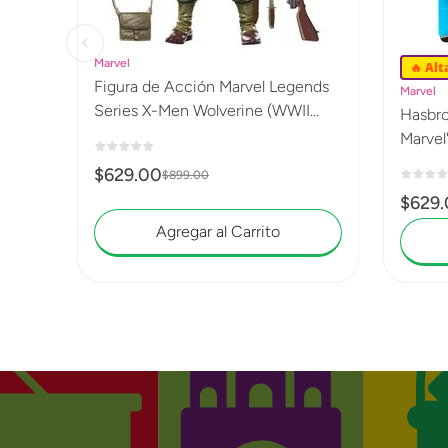
Marvel
🔥 Al
Figura de Acción Marvel Legends
Marvel
Series X-Men Wolverine (WWII
Hasbro
Logan) G0820
Marvel
$
629
.
00
$
899
.
00
$
629
.
Agregar al Carrito