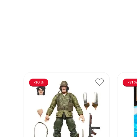
Lanzadores
Muñecas
Construcción
Peluches
Vehículos y Pistas
30 %
31 %