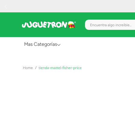
Encuentra algo increíble.
Mas Categorías
Al Aire Libre
tienda-mattel-fisher-price
Juguetes para Bebés
Preescolar
Creatividad y Arte
Figuras de Acción
Gadgets y Electrónicos
Juegos de Mesa