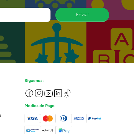
Enviar
Síguenos:
Medios de Pago
a