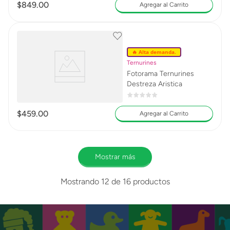
$
849
.
00
Agregar al Carrito
🔥 Alta demanda.
Ternurines
Fotorama Ternurines
Destreza Aristica
$
459
.
00
Agregar al Carrito
Mostrar más
Mostrando
12 de 16
productos