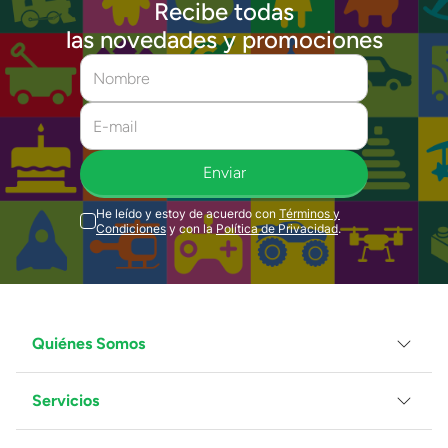
Recibe todas
las novedades y promociones
Enviar
He leído y estoy de acuerdo con
Términos y
Condiciones
y con la
Política de Privacidad
.
Quiénes Somos
Servicios
Grupo Juguetron
Localiza tu tienda