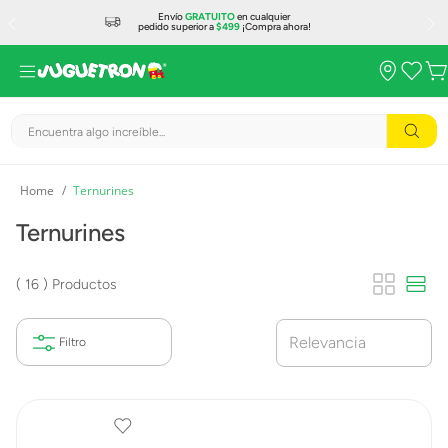
Envío
GRATUITO
en cualquier
pedido superior a
$499
¡Compra ahora!
Encuentra algo increíble...
Ternurines
Ternurines
16
Productos
Relevancia