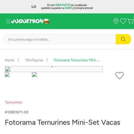
Envío
GRATUITO
en cualquier
pedido superior a
$499
¡Compra ahora!
Encuentra algo increíble...
Minifiguras
Fotorama Ternurines Mini-Set Vacas
Ternurines
10851671-02
Fotorama Ternurines Mini-Set Vacas