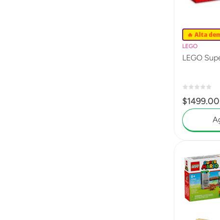
🔥 Alta de
LEGO
LEGO Super
$
1499
.
00
Ag