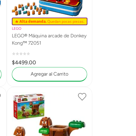
🔥 Alta demanda.
Quedan pocas piezas.
LEGO
LEGO® Máquina arcade de Donkey
Kong™ 72051
$
4499
.
00
Agregar al Carrito