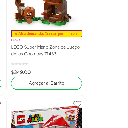
🔥 Alta demanda.
Quedan pocas piezas.
LEGO
LEGO Super Mario Zona de Juego
de los Goombas 71433
$
349
.
00
Agregar al Carrito