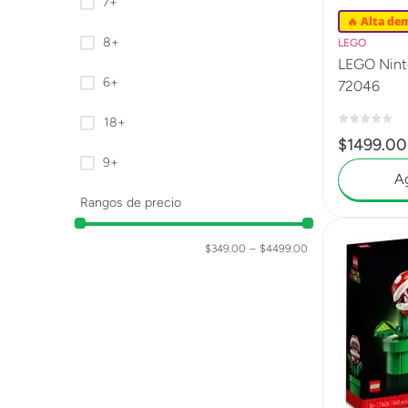
7+
🔥 Alta de
8+
LEGO
LEGO Nin
6+
72046
18+
$
1499
.
00
9+
Ag
Rangos de precio
$349.00
–
$4499.00