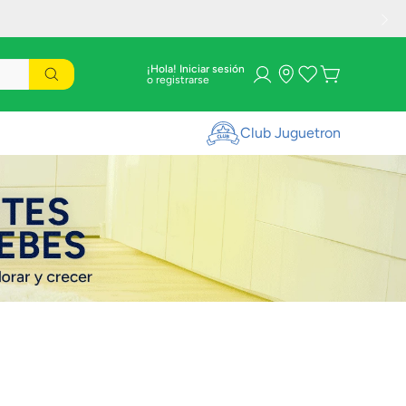
¡Hola! Iniciar sesión
Club Juguetron