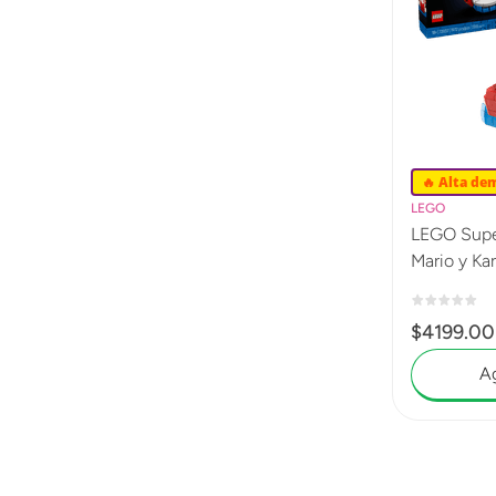
🔥 Alta de
LEGO
LEGO Super
Mario y Ka
$
4199
.
00
Ag