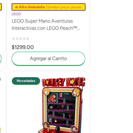
🔥 Alta demanda.
Quedan pocas piezas.
LEGO
LEGO Super Mario Aventuras
Interactivas con LEGO Peach™
71441
$
1299
.
00
Agregar al Carrito
Novedades