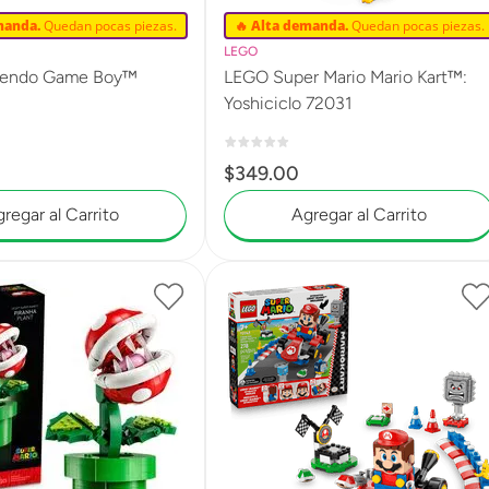
manda.
Quedan pocas piezas.
🔥 Alta demanda.
Quedan pocas piezas.
LEGO
tendo Game Boy™
LEGO Super Mario Mario Kart™:
Yoshiciclo 72031
$
349
.
00
regar al Carrito
Agregar al Carrito