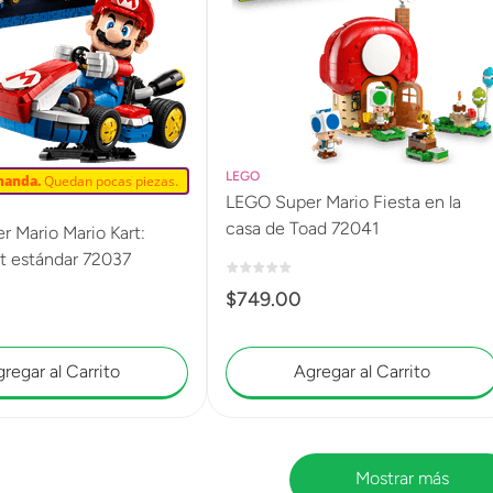
LEGO
manda.
Quedan pocas piezas.
LEGO Super Mario Fiesta en la
casa de Toad 72041
 Mario Mario Kart:
rt estándar 72037
$
749
.
00
regar al Carrito
Agregar al Carrito
Mostrar más