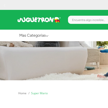
Encuentra algo increíble.
Mas Categorías
Al Aire Libre
Juguetes para Bebés
Preescolar
Creatividad y Arte
Figuras de Acción
Super Mario
Gadgets y Electrónicos
Juegos de Mesa