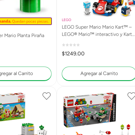
LEGO
manda.
Quedan pocas piezas.
LEGO Super Mario Mario Kart™ –
LEGO® Mario™ interactivo y Kart
 Mario Planta Piraña
estándar 72043
$
1249
.
00
regar al Carrito
Agregar al Carrito