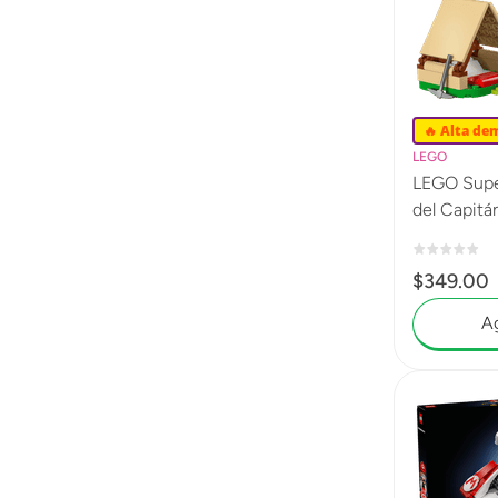
🔥 Alta de
LEGO
LEGO Supe
del Capit
$
349
.
00
Ag