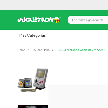
Encuentra algo increíble.
Mas Categorías
Al Aire Libre
Super Mario
LEGO Nintendo Game Boy™ 72046
Juguetes para Bebés
Preescolar
Creatividad y Arte
Figuras de Acción
Gadgets y Electrónicos
Juegos de Mesa