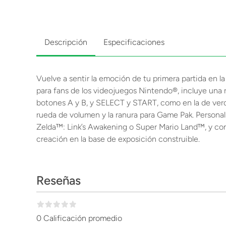
Descripción
Especificaciones
Vuelve a sentir la emoción de tu primera partida en 
para fans de los videojuegos Nintendo®, incluye una ré
botones A y B, y SELECT y START, como en la de verd
rueda de volumen y la ranura para Game Pak. Persona
Zelda™: Link’s Awakening o Super Mario Land™, y con l
creación en la base de exposición construible.
Reseñas
0 Calificación promedio