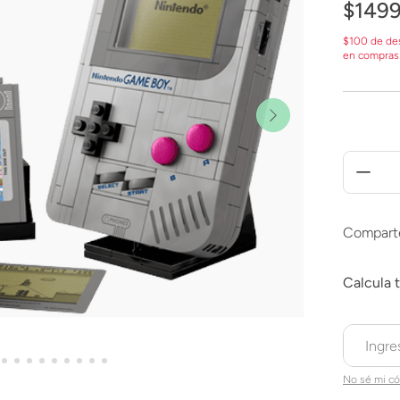
$
149
$100 de de
en compras
Compart
No sé mi có