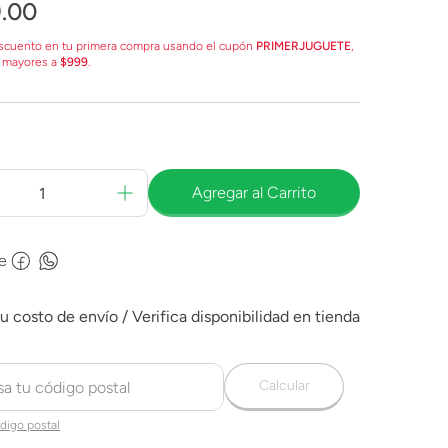
9
.
00
scuento en tu primera compra usando el cupón
PRIMERJUGUETE
,
 mayores a
$999
.
Agregar al Carrito
e
Calcular
digo postal