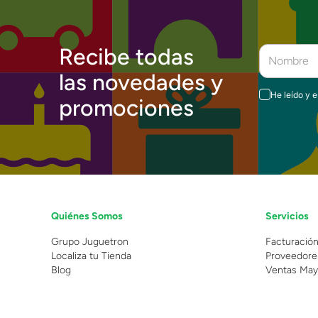
Recibe todas
las novedades y
He leído y 
promociones
Quiénes Somos
Servicios
Grupo Juguetron
Facturació
Localiza tu Tienda
Proveedore
Blog
Ventas May