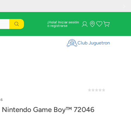
¡Hola! Iniciar sesión
Club Juguetron
46
 Nintendo Game Boy™ 72046