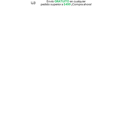
Envío
GRATUITO
en cualquier
pedido superior a
$499
¡Compra ahora!