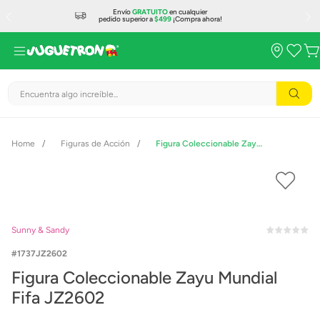
Envío
GRATUITO
en cualquier
pedido superior a
$499
¡Compra ahora!
Encuentra algo increíble...
Figuras de Acción
Figura Coleccionable Zayu Mundial Fifa JZ2602
Sunny & Sandy
1737JZ2602
Figura Coleccionable Zayu Mundial
Fifa JZ2602