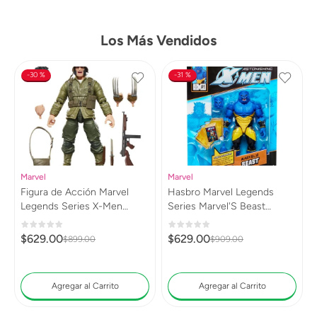
Los Más Vendidos
30 %
31 %
Marvel
Marvel
Figura de Acción Marvel
Hasbro Marvel Legends
Legends Series X-Men
Series Marvel'S Beast
Wolverine (WWII Logan)
G0813
G0820
$
629
.
00
$
629
.
00
$
899
.
00
$
909
.
00
Agregar al Carrito
Agregar al Carrito