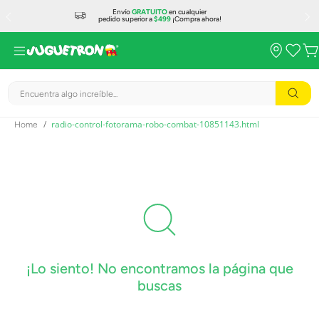
Envío
GRATUITO
en cualquier
pedido superior a
$499
¡Compra ahora!
Encuentra algo increíble...
radio-control-fotorama-robo-combat-10851143.html
¡Lo siento! No encontramos la página que
buscas