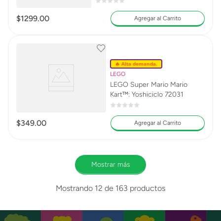
$
1299
.
00
Agregar al Carrito
🔥 Alta demanda.
LEGO
LEGO Super Mario Mario
Kart™: Yoshiciclo 72031
$
349
.
00
Agregar al Carrito
Mostrar más
Mostrando
12 de 163
productos