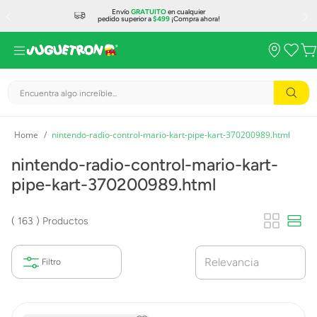
Envío
GRATUITO
en cualquier
pedido superior a
$499
¡Compra ahora!
Encuentra algo increíble...
nintendo-radio-control-mario-kart-pipe-kart-370200989.html
nintendo-radio-control-mario-kart-
pipe-kart-370200989.html
163
Productos
Relevancia