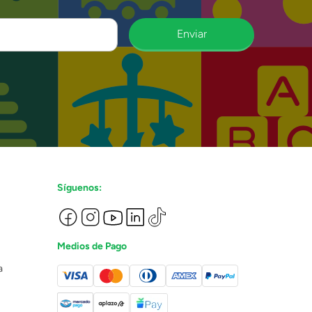
Enviar
Síguenos:
Medios de Pago
a