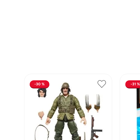
Lanzadores
Muñecas
Construcción
Peluches
Vehículos y Pistas
30 %
31 %