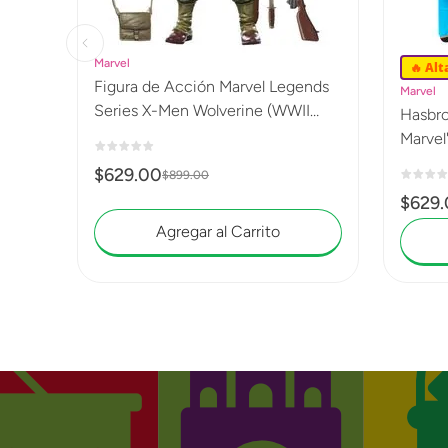
Marvel
🔥 Al
Figura de Acción Marvel Legends
Marvel
Series X-Men Wolverine (WWII
Hasbro
Logan) G0820
Marvel
$
629
.
00
$
899
.
00
$
629
.
Agregar al Carrito