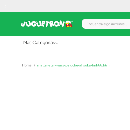
Encuentra algo increíble.
Mas Categorías
Al Aire Libre
mattel-star-wars-peluche-ahsoka-hnh66.html
Juguetes para Bebés
Preescolar
Creatividad y Arte
Figuras de Acción
Gadgets y Electrónicos
Juegos de Mesa