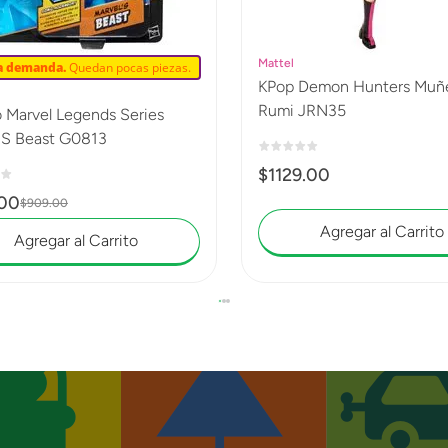
Mattel
ta demanda.
Quedan pocas piezas.
KPop Demon Hunters Muñeca
Rumi JRN35
 Marvel Legends Series
'S Beast G0813
$
1129
.
00
00
$
909
.
00
Agregar al Carrito
Agregar al Carrito