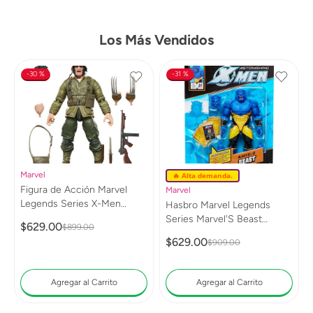
Los Más Vendidos
30 %
31 %
Marvel
🔥 Alta demanda.
Figura de Acción Marvel
Marvel
Legends Series X-Men
Hasbro Marvel Legends
Wolverine (WWII Logan)
Series Marvel'S Beast
$
629
.
00
$
899
.
00
G0820
G0813
$
629
.
00
$
909
.
00
Agregar al Carrito
Agregar al Carrito