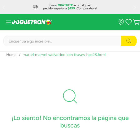
Envío
GRATUITO
en cualquier
pedido superior a
$499
¡Compra ahora!
Encuentra algo increíble...
mattel-marvel-wolverine-con-frases-hpk93.html
¡Lo siento! No encontramos la página que
buscas