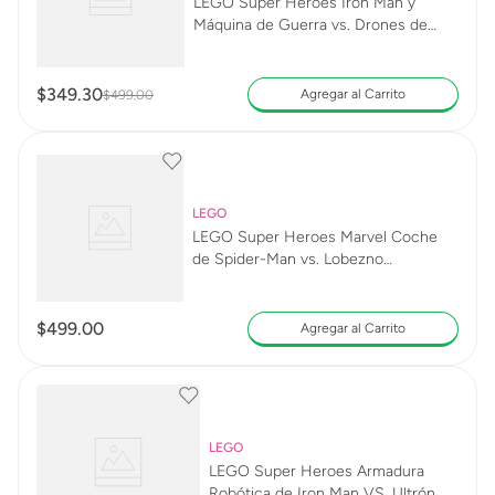
LEGO Super Heroes Iron Man y
Máquina de Guerra vs. Drones de
Hammer 76320
$
349
.
30
Agregar al Carrito
$
499
.
00
LEGO
LEGO Super Heroes Marvel Coche
de Spider-Man vs. Lobezno
Venomizado 76336
$
499
.
00
Agregar al Carrito
LEGO
LEGO Super Heroes Armadura
Robótica de Iron Man VS. Ultrón