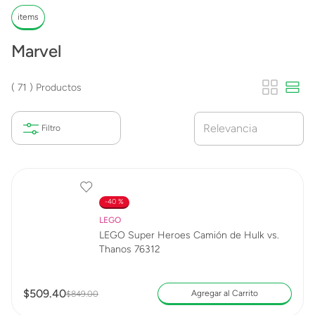
items
Marvel
71
Productos
Relevancia
40 %
LEGO
LEGO Super Heroes Camión de Hulk vs.
Thanos 76312
$
509
.
40
Agregar al Carrito
$
849
.
00