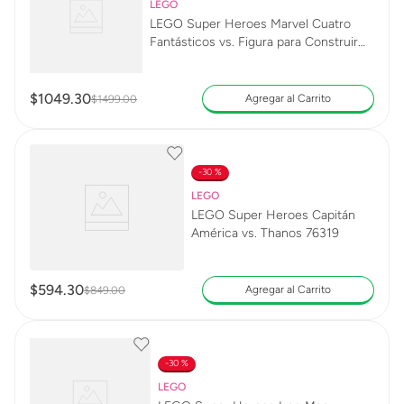
LEGO
LEGO Super Heroes Marvel Cuatro
Fantásticos vs. Figura para Construir
de Galactus 76316
$
1049
.
30
Agregar al Carrito
$
1499
.
00
30 %
LEGO
LEGO Super Heroes Capitán
América vs. Thanos 76319
$
594
.
30
Agregar al Carrito
$
849
.
00
30 %
LEGO