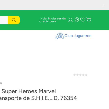
¡Hola! Iniciar sesión
Club Juguetron
54
Super Heroes Marvel
ansporte de S.H.I.E.L.D. 76354