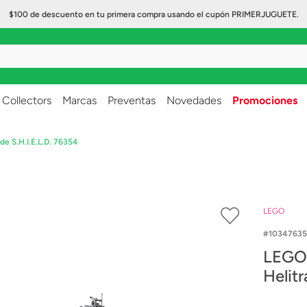
$100 de descuento en tu primera compra usando el cupón PRIMERJUGUETE.
..
Collectors
Marcas
Preventas
Novedades
Promociones
e S.H.I.E.L.D. 76354
LEGO
1034763
LEGO 
Helitr