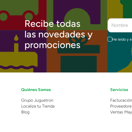
Recibe todas
las novedades y
He leído y 
promociones
Quiénes Somos
Servicios
Grupo Juguetron
Facturació
Localiza tu Tienda
Proveedore
Blog
Ventas May