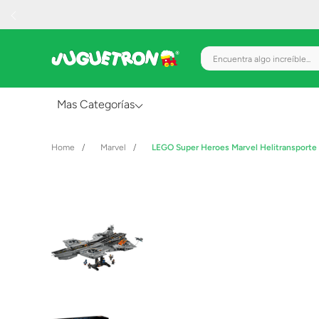
Encuentra algo increíble.
Mas Categorías
Al Aire Libre
Marvel
LEGO Super Heroes Marvel Helitransporte d
Juguetes para Bebés
Preescolar
Creatividad y Arte
Figuras de Acción
Gadgets y Electrónicos
Juegos de Mesa