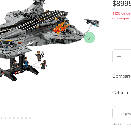
$
899
$100 de de
en compras
Compart
No sé mi có