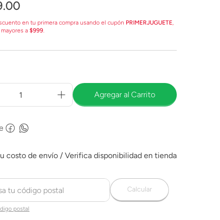
9
.
00
scuento en tu primera compra usando el cupón
PRIMERJUGUETE
,
 mayores a
$999
.
Agregar al Carrito
e
Calcular
digo postal