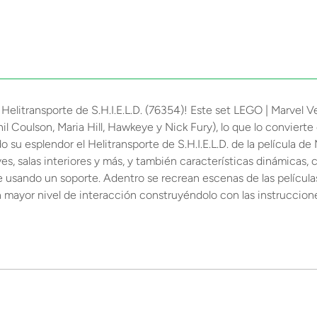
 Helitransporte de S.H.I.E.L.D. (76354)! Este set LEGO | Marvel 
il Coulson, Maria Hill, Hawkeye y Nick Fury), lo que lo convierte
do su esplendor el Helitransporte de S.H.I.E.L.D. de la película 
aves, salas interiores y más, y también características dinámicas
e usando un soporte. Adentro se recrean escenas de las pelícu
n mayor nivel de interacción construyéndolo con las instruccion