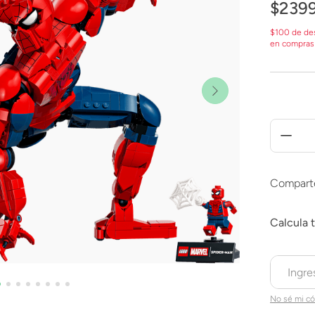
$
239
$100 de de
en compras
Compart
No sé mi có