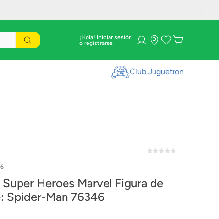
¡Hola! Iniciar sesión
Club Juguetron
46
Super Heroes Marvel Figura de
: Spider-Man 76346