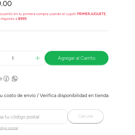
9
.
00
scuento en tu primera compra usando el cupón
PRIMERJUGUETE
,
 mayores a
$999
.
Agregar al Carrito
e
Calcular
digo postal