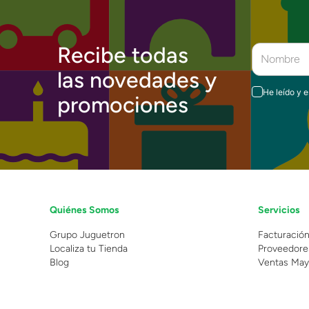
Recibe todas
las novedades y
He leído y 
promociones
Quiénes Somos
Servicios
Grupo Juguetron
Facturació
Localiza tu Tienda
Proveedore
Blog
Ventas May