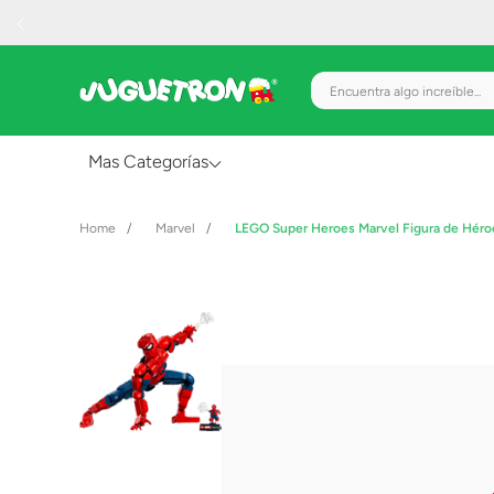
Encuentra algo increíble.
Mas Categorías
Al Aire Libre
Marvel
LEGO Super Heroes Marvel Figura de Héro
Juguetes para Bebés
Preescolar
Creatividad y Arte
Figuras de Acción
Gadgets y Electrónicos
Juegos de Mesa