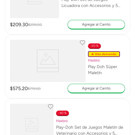
Licuadora con Accesorios y 5
Latas
$
209
.
30
Agregar al Carrito
$
299
.
00
20 %
🔥 Alta demanda.
Hasbro
Play Doh Súper
Maletín
$
575
.
20
Agregar al Carrito
$
719
.
00
40 %
Hasbro
Play-Doh Set de Juegos Maletín de
Veterinario con Accesorios y 5