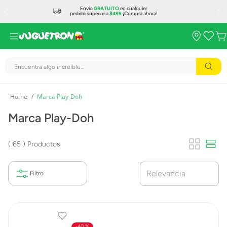
Envío
GRATUITO
en cualquier
pedido superior a
$499
¡Compra ahora!
Encuentra algo increíble...
Marca Play-Doh
Marca Play-Doh
65
Productos
Relevancia
40 %