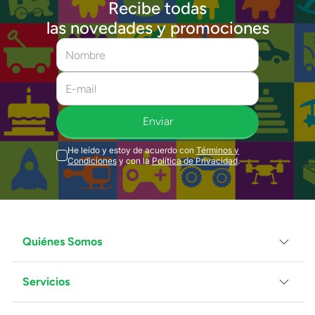
Recibe todas
las novedades y promociones
Enviar
He leído y estoy de acuerdo con
Términos y
Condiciones
y con la
Política de Privacidad
.
Quiénes Somos
Servicios
Grupo Juguetron
Localiza tu tienda