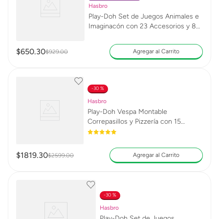
Hasbro
Play-Doh Set de Juegos Animales e
Imaginacón con 23 Accesorios y 8
Latas
$
650
.
30
Agregar al Carrito
$
929
.
00
30 %
Hasbro
Play-Doh Vespa Montable
Correpasillos y Pizzería con 15
Accesorios y 10 Latas
$
1819
.
30
Agregar al Carrito
$
2599
.
00
30 %
Hasbro
Play-Doh Set de Juegos