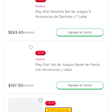
Hasbro
Play-Doh Dentista Set de Juegos 9
Accesorios de Dentista y 7 Latas
$
263
.
40
Agregar al Carrito
$
439
.
00
30 %
Hasbro
Play-Doh Set de Juegos Pastel de Fiesta
con Accesorios y Latas
$
167
.
30
Agregar al Carrito
$
239
.
00
30 %
🔥 Alta demanda.