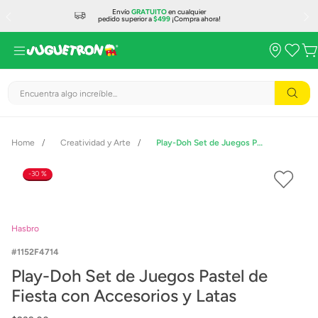
Envío
GRATUITO
en cualquier
pedido superior a
$499
¡Compra ahora!
Encuentra algo increíble...
Creatividad y Arte
Play-Doh Set de Juegos Pastel de Fiesta con Accesorios y Latas
30 %
Hasbro
1152F4714
Play-Doh Set de Juegos Pastel de
Fiesta con Accesorios y Latas