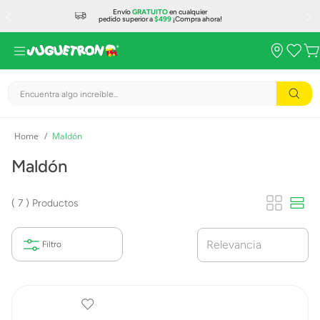
Envío
GRATUITO
en cualquier
pedido superior a
$499
¡Compra ahora!
Encuentra algo increíble...
Maldón
Maldón
7
Productos
Relevancia