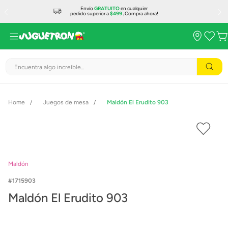
Envío
GRATUITO
en cualquier
pedido superior a
$499
¡Compra ahora!
Encuentra algo increíble...
Juegos de mesa
Maldón El Erudito 903
Maldón
1715903
Maldón El Erudito 903