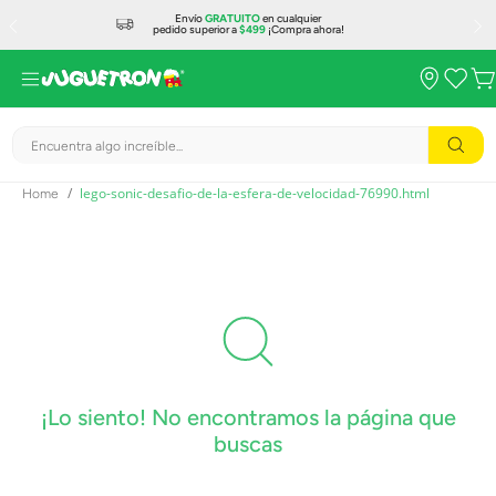
Envío
GRATUITO
en cualquier
pedido superior a
$499
¡Compra ahora!
Encuentra algo increíble...
lego-sonic-desafio-de-la-esfera-de-velocidad-76990.html
¡Lo siento! No encontramos la página que
buscas