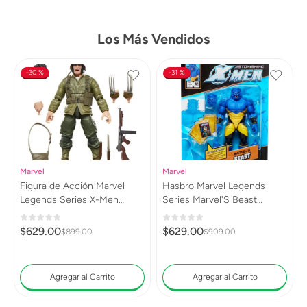
Los Más Vendidos
30 %
31 %
Marvel
Marvel
Figura de Acción Marvel
Hasbro Marvel Legends
Legends Series X-Men
Series Marvel'S Beast
Wolverine (WWII Logan)
G0813
G0820
$
629
.
00
$
629
.
00
$
899
.
00
$
909
.
00
Agregar al Carrito
Agregar al Carrito