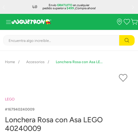
Envío
GRATUITO
en cualquier
pedido superior a
$499
¡Compra ahora!
Encuentra algo increíble...
Accesorios
Lonchera Rosa con Asa LEGO 40240009
LEGO
167940240009
Lonchera Rosa con Asa LEGO
40240009