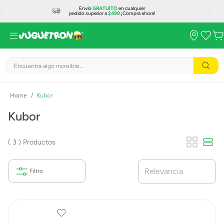
Envío
GRATUITO
en cualquier
pedido superior a
$499
¡Compra ahora!
Encuentra algo increíble...
Kubor
Kubor
3
Productos
Relevancia