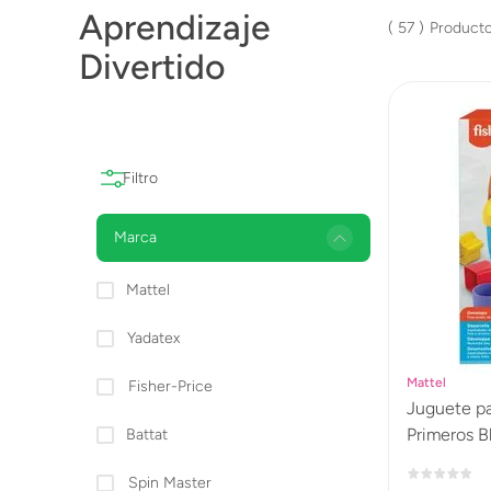
Aprendizaje
Lanzadores
57
Divertido
Muñecas
Construcción
Peluches
Vehículos y Pistas
Marca
Mattel
Yadatex
Mattel
Fisher-Price
Juguete pa
Primeros B
Battat
Spin Master