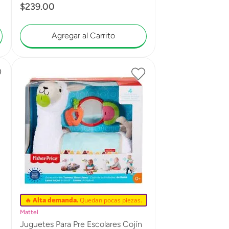
$
239
.
00
Agregar al Carrito
🔥 Alta demanda.
Quedan pocas piezas.
Mattel
Juguetes Para Pre Escolares Cojín