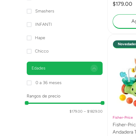
$
179
.
00
Smashers
Ag
INFANTI
Hape
Novedade
Chicco
Edades
0 a 36 meses
Rangos de precio
$179.00
–
$1829.00
Fisher-Price
Fisher-Pri
Andadera T