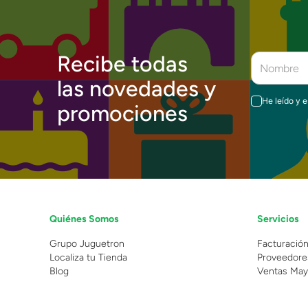
Recibe todas
las novedades y
He leído y 
promociones
Quiénes Somos
Servicios
Grupo Juguetron
Facturació
Localiza tu Tienda
Proveedore
Blog
Ventas May