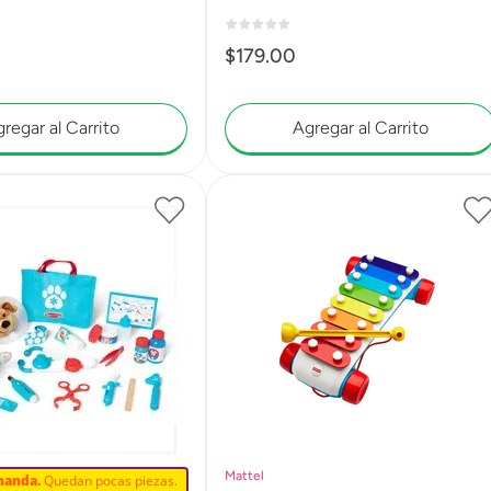
$
179
.
00
regar al Carrito
Agregar al Carrito
Mattel
manda.
Quedan pocas piezas.