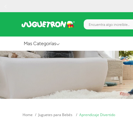
Encuentra algo increíble.
Mas Categorías
Al Aire Libre
Juguetes para Bebés
Preescolar
Creatividad y Arte
Figuras de Acción
Juguetes para Bebés
Aprendizaje Divertido
Gadgets y Electrónicos
Juegos de Mesa