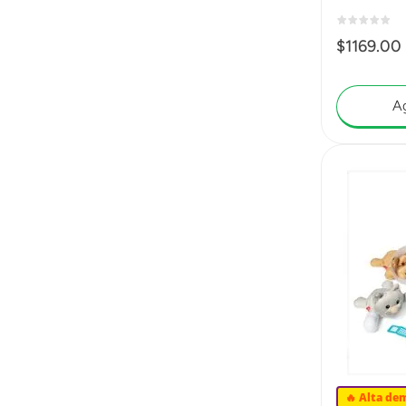
JKD63
$
1169
.
00
Ag
🔥 Alta de