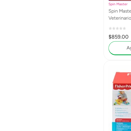
Spin Master
Spin Maste
Veterinar
$
859
.
00
Ag