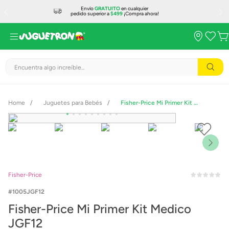
Envío
GRATUITO
en cualquier
pedido superior a
$499
¡Compra ahora!
Encuentra algo increíble...
Juguetes para Bebés
Fisher-Price Mi Primer Kit Medico JGF12
Fisher-Price
1005JGF12
Fisher-Price Mi Primer Kit Medico
JGF12