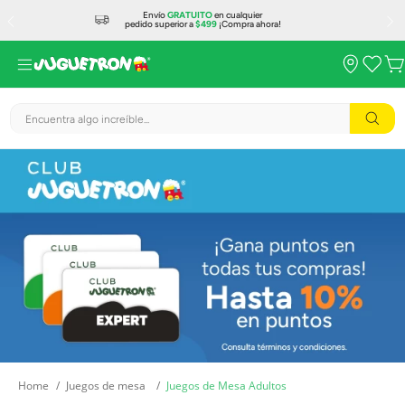
Envío
GRATUITO
en cualquier
pedido superior a
$499
¡Compra ahora!
Encuentra algo increíble...
Juegos de mesa
Juegos de Mesa Adultos