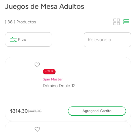
Juegos de Mesa Adultos
36
Productos
Relevancia
30 %
Spin Master
Dómino Doble 12
$
314
.
30
Agregar al Carrito
$
449
.
00