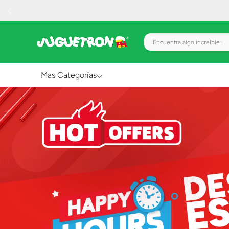
Encuentra algo increíble.
Mas Categorías
Al Aire Libre
Juguetes para Bebés
Preescolar
Creatividad y Arte
Figuras de Acción
Gadgets y Electrónicos
Juegos de Mesa