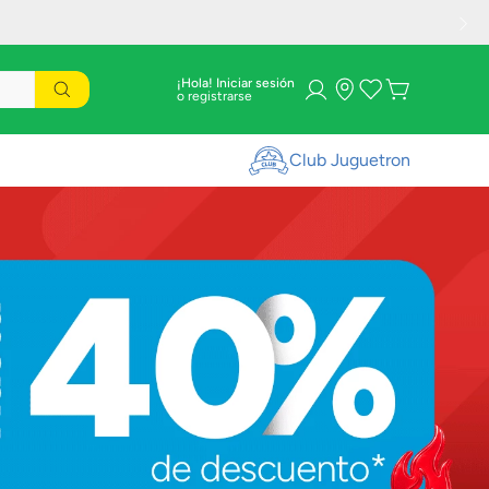
¡Hola! Iniciar sesión
Club Juguetron