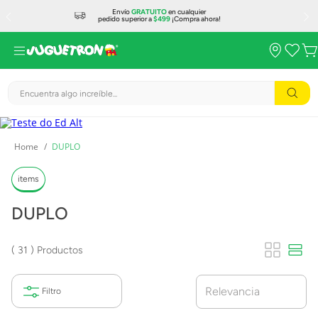
Envío
GRATUITO
en cualquier
pedido superior a
$499
¡Compra ahora!
Encuentra algo increíble...
DUPLO
items
DUPLO
31
Productos
Relevancia