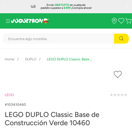
Envío
GRATUITO
en cualquier
pedido superior a
$499
¡Compra ahora!
Encuentra algo increíble...
DUPLO
LEGO DUPLO Classic Base de Construcción Verde 10460
LEGO
103410460
LEGO DUPLO Classic Base de
Construcción Verde 10460