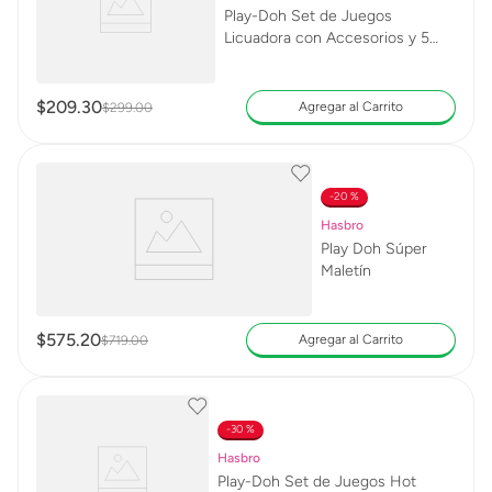
Play-Doh Set de Juegos
Licuadora con Accesorios y 5
Latas
$
209
.
30
Agregar al Carrito
$
299
.
00
20 %
Hasbro
Play Doh Súper
Maletín
$
575
.
20
Agregar al Carrito
$
719
.
00
30 %
Hasbro
Play-Doh Set de Juegos Hot