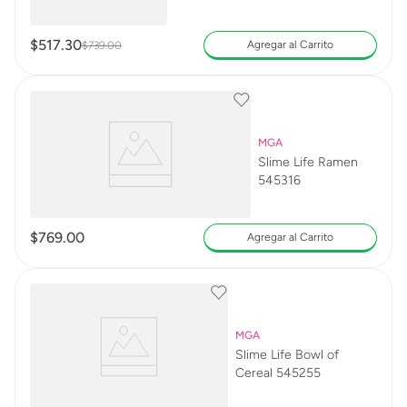
$
517
.
30
Agregar al Carrito
$
739
.
00
MGA
Slime Life Ramen
545316
$
769
.
00
Agregar al Carrito
MGA
Slime Life Bowl of
Cereal 545255