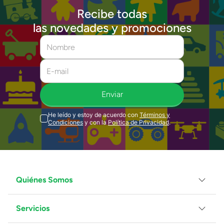
Recibe todas
las novedades y promociones
Enviar
He leído y estoy de acuerdo con
Términos y
Condiciones
y con la
Política de Privacidad
.
Quiénes Somos
Servicios
Grupo Juguetron
Localiza tu tienda