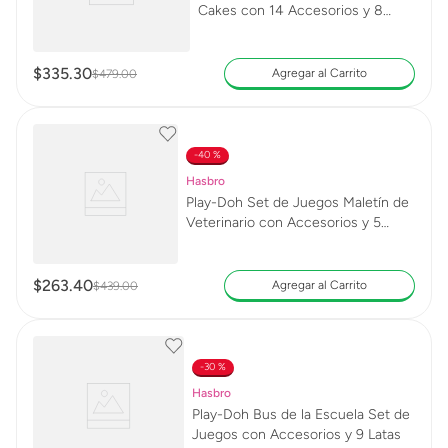
Cakes con 14 Accesorios y 8
Latas
$
335
.
30
Agregar al Carrito
$
479
.
00
40 %
Hasbro
Play-Doh Set de Juegos Maletín de
Veterinario con Accesorios y 5
Latas
$
263
.
40
Agregar al Carrito
$
439
.
00
30 %
Hasbro
Play-Doh Bus de la Escuela Set de
Juegos con Accesorios y 9 Latas