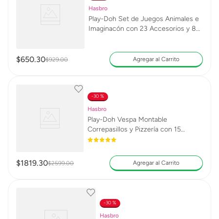
Hasbro
Play-Doh Set de Juegos Animales e
Imaginacón con 23 Accesorios y 8
Latas
$
650
.
30
Agregar al Carrito
$
929
.
00
30 %
Hasbro
Play-Doh Vespa Montable
Correpasillos y Pizzería con 15
Accesorios y 10 Latas
$
1819
.
30
Agregar al Carrito
$
2599
.
00
30 %
Hasbro