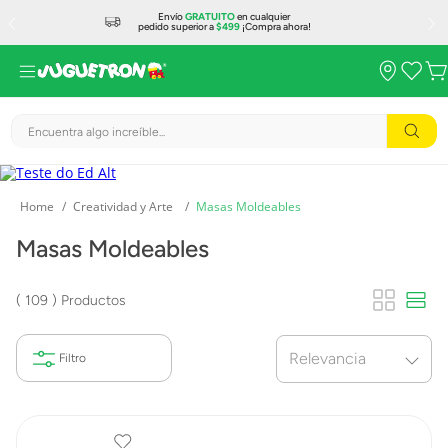
Envío
GRATUITO
en cualquier
pedido superior a
$499
¡Compra ahora!
Encuentra algo increíble...
Creatividad y Arte
Masas Moldeables
Masas Moldeables
109
Productos
Relevancia